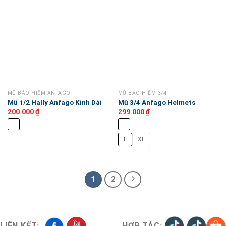
MŨ BẢO HIỂM ANFAGO
MŨ BẢO HIỂM 3/4
Mũ 1/2 Hally Anfago Kính Dài
Mũ 3/4 Anfago Helmets
200.000
₫
299.000
₫
L
XL
1
2
LIÊN KẾT:
HỢP TÁC: