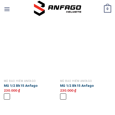
Chuyển
0
đến
nội
dung
MŨ BẢO HIỂM ANFAGO
MŨ BẢO HIỂM ANFAGO
Mũ 1/2 Bk15 Anfago
Mũ 1/2 Bk15 Anfago
230.000
₫
230.000
₫