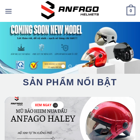
Chuyển
0
đến
nội
dung
SẢN PHẨM NỔI BẬT
XEM NGAY