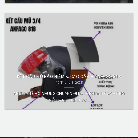
KẾT CẤU MŨ BẢO HIỂM ¾ CAO CẤP – ANFAGO 818
10 Tháng 6, 2025
AN TOÀN CHO NHỮNG CHUYẾN ĐI DÀI – PHONG CÁCH CHO
MỖI HÀNH TRÌNH Với...