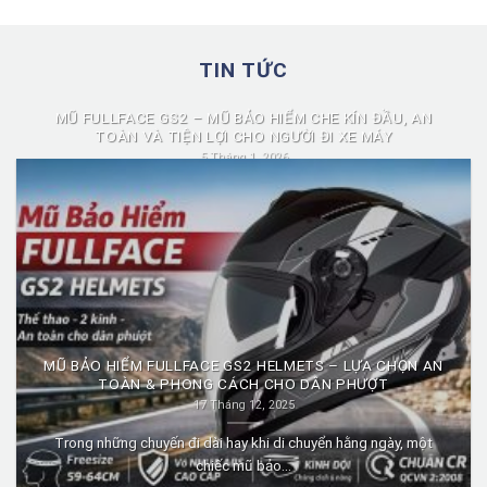
TIN TỨC
MŨ FULLFACE GS2 – MŨ BẢO HIỂM CHE KÍN ĐẦU, AN
TOÀN VÀ TIỆN LỢI CHO NGƯỜI ĐI XE MÁY
5 Tháng 1, 2026
Mũ fullface GS2 là dòng mũ bảo hiểm fullface được nhiều người
lựa chọn nhờ...
MŨ BẢO HIỂM FULLFACE GS2 HELMETS – LỰA CHỌN AN
TOÀN & PHONG CÁCH CHO DÂN PHƯỢT
17 Tháng 12, 2025
Trong những chuyến đi dài hay khi di chuyển hằng ngày, một
chiếc mũ bảo...