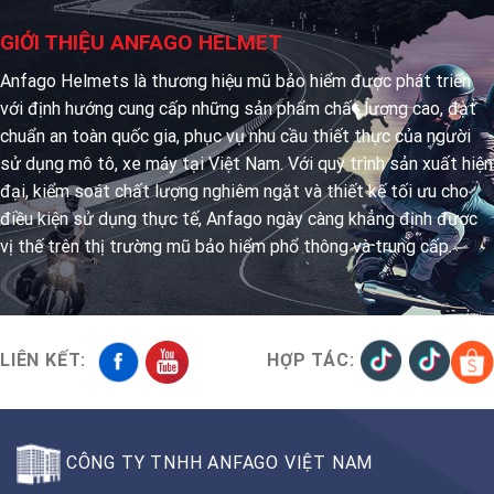
GIỚI THIỆU ANFAGO HELMET
Anfago Helmets là thương hiệu mũ bảo hiểm được phát triển
với định hướng cung cấp những sản phẩm chất lượng cao, đạt
chuẩn an toàn quốc gia, phục vụ nhu cầu thiết thực của người
sử dụng mô tô, xe máy tại Việt Nam. Với quy trình sản xuất hiện
đại, kiểm soát chất lượng nghiêm ngặt và thiết kế tối ưu cho
điều kiện sử dụng thực tế, Anfago ngày càng khẳng định được
vị thế trên thị trường mũ bảo hiểm phổ thông và trung cấp.
LIÊN KẾT:
HỢP TÁC:
CÔNG TY TNHH ANFAGO VIỆT NAM