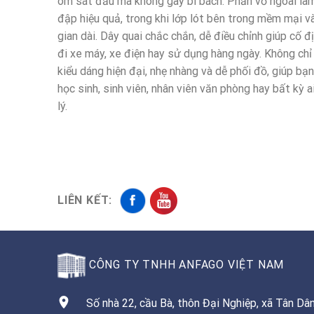
ôm sát đầu mà không gây bí bách. Phần vỏ ngoài làm
đập hiệu quả, trong khi lớp lót bên trong mềm mại và
gian dài. Dây quai chắc chắn, dễ điều chỉnh giúp cố 
đi xe máy, xe điện hay sử dụng hàng ngày. Không c
kiểu dáng hiện đại, nhẹ nhàng và dễ phối đồ, giúp bạ
học sinh, sinh viên, nhân viên văn phòng hay bất kỳ
lý.
LIÊN KẾT:
CÔNG TY TNHH ANFAGO VIỆT NAM
Số nhà 22, cầu Bà, thôn Đại Nghiệp, xã Tân Dân