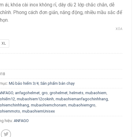
m ái, khóa cài inox không rỉ, dây dù 2 lớp chắc chắn, dễ
 chỉnh. Phong cách đơn giản, năng động, nhiều mầu sắc để
họn.
XÓA
XL
818
 mục:
Mũ bảo hiểm 3/4
,
Sản phẩm bán chạy
ANFAGO
,
anfagohelmet
,
gro
,
grohelmet
,
helmets
,
mubaohiem
,
ohiểm12
,
mubaohiem12cokinh
,
mubaohiemanfagochinhhang
,
ohiemchinhhang
,
mubaohiemchonam
,
mubaohiemgro
,
ohiemmoto
,
mubaohiemUnisex
g hiệu:
ANFAGO