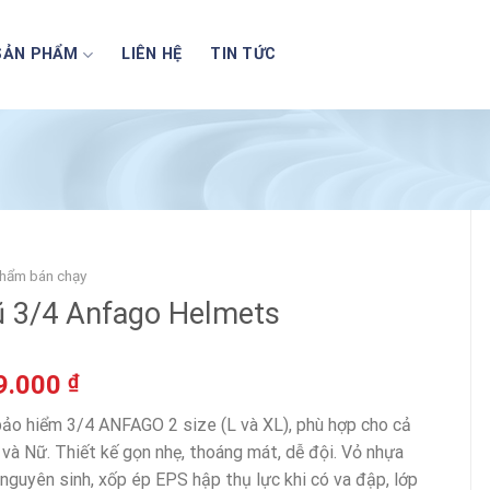
SẢN PHẨM
LIÊN HỆ
TIN TỨC
hẩm bán chạy
 3/4 Anfago Helmets
9.000
₫
ảo hiểm 3/4 ANFAGO 2 size (L và XL), phù hợp cho cả
và Nữ. Thiết kế gọn nhẹ, thoáng mát, dễ đội. Vỏ nhựa
nguyên sinh, xốp ép EPS hập thụ lực khi có va đập, lớp