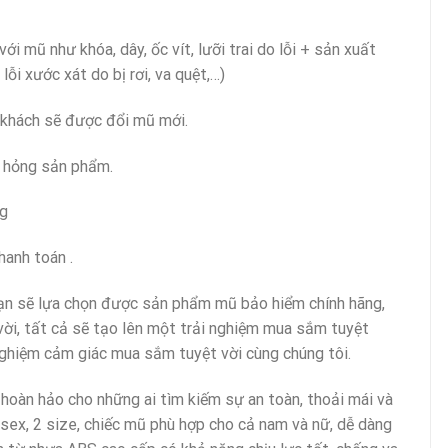
với mũ như khóa, dây, ốc vít, lưỡi trai do lỗi + sản xuất
lỗi xước xát do bị rơi, va quệt,…)
 khách sẽ được đổi mũ mới.
ư hỏng sản phẩm.
ng
hanh toán .
 sẽ lựa chọn được sản phẩm mũ bảo hiểm chính hãng,
vời, tất cả sẽ tạo lên một trải nghiệm mua sắm tuyệt
 nghiệm cảm giác mua sắm tuyệt vời cùng chúng tôi.
àn hảo cho những ai tìm kiếm sự an toàn, thoải mái và
isex, 2 size, chiếc mũ phù hợp cho cả nam và nữ, dễ dàng