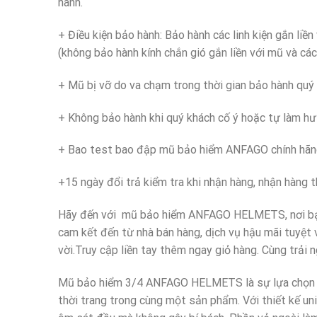
hành.
+ Điều kiện bảo hành: Bảo hành các linh kiện gắn liền 
(không bảo hành kính chắn gió gắn liền với mũ và các 
+ Mũ bị vỡ do va chạm trong thời gian bảo hành quý
+ Không bảo hành khi quý khách cố ý hoặc tự làm h
+ Bao test bao đập mũ bảo hiểm ANFAGO chính hã
+15 ngày đổi trả kiểm tra khi nhận hàng, nhận hàng t
Hãy đến với mũ bảo hiểm ANFAGO HELMETS, nơi bạn
cam kết đến từ nhà bán hàng, dịch vụ hậu mãi tuyệt 
vời.Truy cập liền tay thêm ngay giỏ hàng. Cùng trải
Mũ bảo hiểm 3/4 ANFAGO HELMETS là sự lựa chọn ho
thời trang trong cùng một sản phẩm. Với thiết kế un