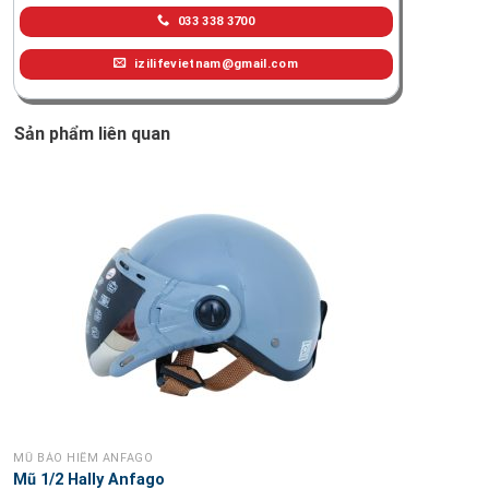
033 338 3700
izilifevietnam@gmail.com
Sản phẩm liên quan
MŨ BẢO HIỂM ANFAGO
Mũ 1/2 Hally Anfago