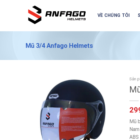
Chuyển
đến
VỀ CHÚNG TÔI
nội
dung
Mũ 3/4 Anfago Helmets
Sản p
Mũ
29
Mũ b
Nam 
ABS 