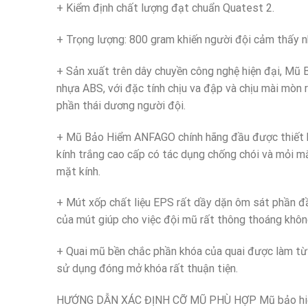
+ Kiểm định chất lượng đạt chuẩn Quatest 2.
+ Trọng lượng: 800 gram khiến người đội cảm thấy n
+ Sản xuất trên dây chuyền công nghệ hiện đại, M
nhựa ABS, với đặc tính chịu va đập và chịu mài mòn
phần thái dương người đội.
+ Mũ Bảo Hiểm ANFAGO chính hãng đầu được thiết kế 
kính trắng cao cấp có tác dụng chống chói và mỏi mắ
mặt kính.
+ Mút xốp chất liệu EPS rất dầy dặn ôm sát phần đầ
của mút giúp cho việc đội mũ rất thông thoáng khôn
+ Quai mũ bền chắc phần khóa của quai được làm từ 
sử dụng đóng mở khóa rất thuận tiện.
HƯỚNG DẪN XÁC ĐỊNH CỠ MŨ PHÙ HỢP Mũ bảo hiểm