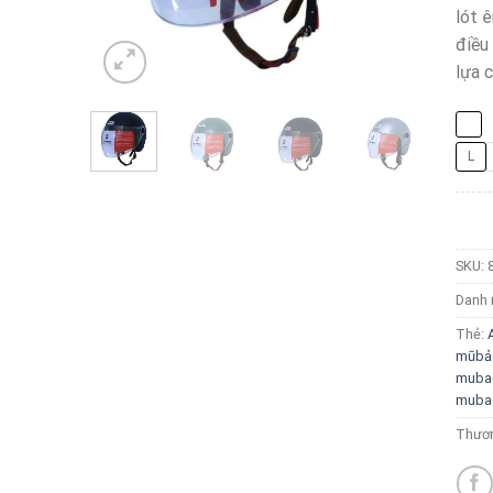
lót ê
điều
lựa c
L
SKU:
Danh
Thẻ:
mũbả
muba
muba
Thươn