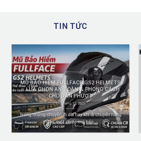
TIN TỨC
MŨ BẢO HIỂM FULLFACE GS2 HELMETS
– LỰA CHỌN AN TOÀN & PHONG CÁCH
CHO DÂN PHƯỢT
17 Tháng 12, 2025
Trong những chuyến đi dài hay khi di chuyển hằng
ngày, một chiếc mũ bảo...