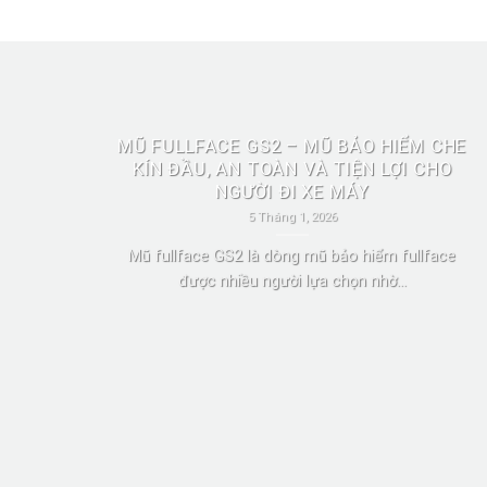
MŨ FULLFACE GS2 – MŨ BẢO HIỂM CHE
KÍN ĐẦU, AN TOÀN VÀ TIỆN LỢI CHO
NGƯỜI ĐI XE MÁY
5 Tháng 1, 2026
Mũ fullface GS2 là dòng mũ bảo hiểm fullface
được nhiều người lựa chọn nhờ...