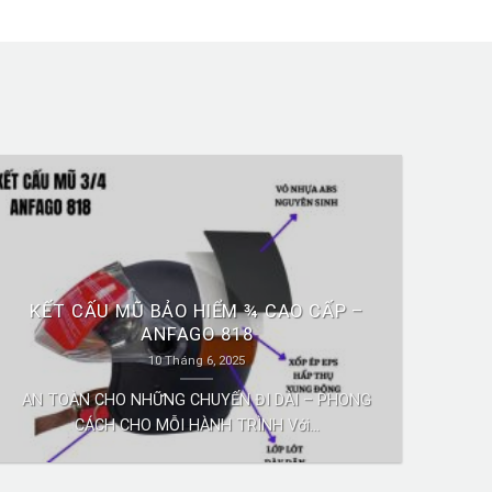
KẾT CẤU MŨ BẢO HIỂM ¾ CAO CẤP –
ANFAGO 818
10 Tháng 6, 2025
AN TOÀN CHO NHỮNG CHUYẾN ĐI DÀI – PHONG
CÁCH CHO MỖI HÀNH TRÌNH Với...