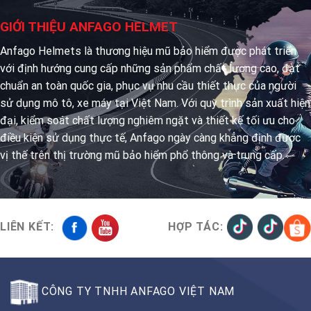
GIỚI THIỆU ANFAGO HELMET
Anfago Helmets là thương hiệu mũ bảo hiểm được phát triển
với định hướng cung cấp những sản phẩm chất lượng cao, đạt
chuẩn an toàn quốc gia, phục vụ nhu cầu thiết thực của người
sử dụng mô tô, xe máy tại Việt Nam. Với quy trình sản xuất hiện
đại, kiểm soát chất lượng nghiêm ngặt và thiết kế tối ưu cho
điều kiện sử dụng thực tế, Anfago ngày càng khẳng định được
vị thế trên thị trường mũ bảo hiểm phổ thông và trung cấp.
LIÊN KẾT:
HỢP TÁC:
CÔNG TY TNHH ANFAGO VIỆT NAM