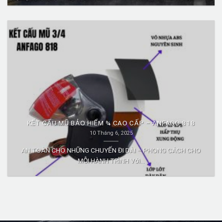
KẾT CẤU MŨ BẢO HIỂM ¾ CAO CẤP – ANFAGO 818
10 Tháng 6, 2025
AN TOÀN CHO NHỮNG CHUYẾN ĐI DÀI – PHONG CÁCH CHO
MỖI HÀNH TRÌNH Với...