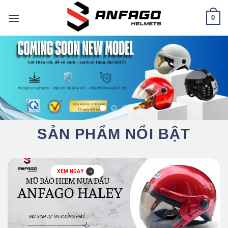
Chuyển
0
đến
nội
dung
SẢN PHẨM NỔI BẬT
XEM NGAY