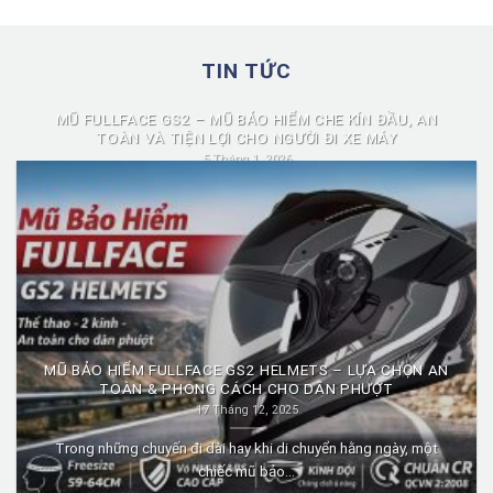
TIN TỨC
MŨ FULLFACE GS2 – MŨ BẢO HIỂM CHE KÍN ĐẦU, AN
TOÀN VÀ TIỆN LỢI CHO NGƯỜI ĐI XE MÁY
5 Tháng 1, 2026
Mũ fullface GS2 là dòng mũ bảo hiểm fullface được nhiều người
lựa chọn nhờ...
MŨ BẢO HIỂM FULLFACE GS2 HELMETS – LỰA CHỌN AN
TOÀN & PHONG CÁCH CHO DÂN PHƯỢT
17 Tháng 12, 2025
Trong những chuyến đi dài hay khi di chuyển hằng ngày, một
chiếc mũ bảo...