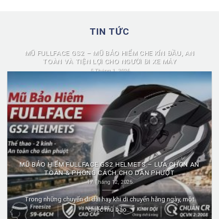
TIN TỨC
MŨ FULLFACE GS2 – MŨ BẢO HIỂM CHE KÍN ĐẦU, AN
TOÀN VÀ TIỆN LỢI CHO NGƯỜI ĐI XE MÁY
5 Tháng 1, 2026
Mũ fullface GS2 là dòng mũ bảo hiểm fullface được nhiều người
lựa chọn nhờ...
MŨ BẢO HIỂM FULLFACE GS2 HELMETS – LỰA CHỌN AN
TOÀN & PHONG CÁCH CHO DÂN PHƯỢT
17 Tháng 12, 2025
Trong những chuyến đi dài hay khi di chuyển hằng ngày, một
chiếc mũ bảo...