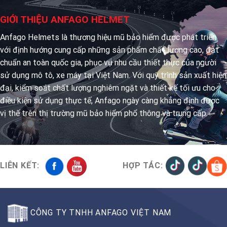
GIỚI THIỆU ANFAGO HELMET
Anfago Helmets là thương hiệu mũ bảo hiểm được phát triển
với định hướng cung cấp những sản phẩm chất lượng cao, đạt
chuẩn an toàn quốc gia, phục vụ nhu cầu thiết thực của người
sử dụng mô tô, xe máy tại Việt Nam. Với quy trình sản xuất hiện
đại, kiểm soát chất lượng nghiêm ngặt và thiết kế tối ưu cho
điều kiện sử dụng thực tế, Anfago ngày càng khẳng định được
vị thế trên thị trường mũ bảo hiểm phổ thông và trung cấp.
LIÊN KẾT:
HỢP TÁC:
CÔNG TY TNHH ANFAGO VIỆT NAM