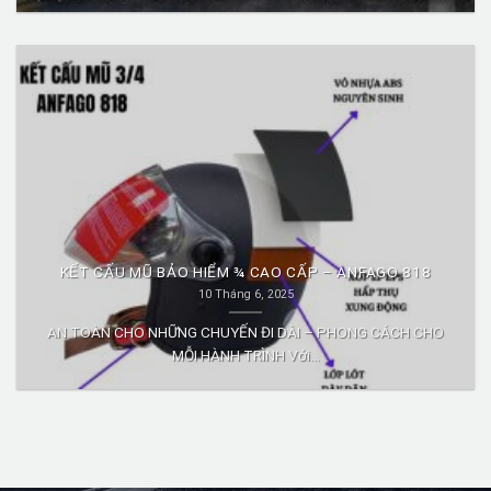
KẾT CẤU MŨ BẢO HIỂM ¾ CAO CẤP – ANFAGO 818
10 Tháng 6, 2025
AN TOÀN CHO NHỮNG CHUYẾN ĐI DÀI – PHONG CÁCH CHO
MỖI HÀNH TRÌNH Với...