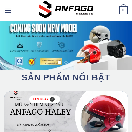
Chuyển
0
đến
nội
dung
SẢN PHẨM NỔI BẬT
XEM NGAY