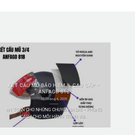
KẾT CẤU MŨ BẢO HIỂM ¾ CAO CẤP –
ANFAGO 818
10 Tháng 6, 2025
AN TOÀN CHO NHỮNG CHUYẾN ĐI DÀI – PHONG
CÁCH CHO MỖI HÀNH TRÌNH Với...