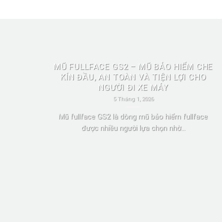
MŨ FULLFACE GS2 – MŨ BẢO HIỂM CHE
KÍN ĐẦU, AN TOÀN VÀ TIỆN LỢI CHO
NGƯỜI ĐI XE MÁY
5 Tháng 1, 2026
Mũ fullface GS2 là dòng mũ bảo hiểm fullface
được nhiều người lựa chọn nhờ...