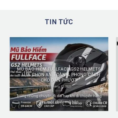
TIN TỨC
MŨ BẢO HIỂM FULLFACE GS2 HELMETS
– LỰA CHỌN AN TOÀN & PHONG CÁCH
CHO DÂN PHƯỢT
17 Tháng 12, 2025
Trong những chuyến đi dài hay khi di chuyển hằng
ngày, một chiếc mũ bảo...