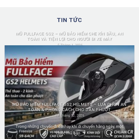
TIN TỨC
MŨ FULLFACE GS2 – MŨ BẢO HIỂM CHE KÍN ĐẦU, AN
TOÀN VÀ TIỆN LỢI CHO NGƯỜI ĐI XE MÁY
5 Tháng 1, 2026
Mũ fullface GS2 là dòng mũ bảo hiểm fullface được nhiều người
lựa chọn nhờ...
MŨ BẢO HIỂM FULLFACE GS2 HELMETS – LỰA CHỌN AN
TOÀN & PHONG CÁCH CHO DÂN PHƯỢT
17 Tháng 12, 2025
Trong những chuyến đi dài hay khi di chuyển hằng ngày, một
chiếc mũ bảo...