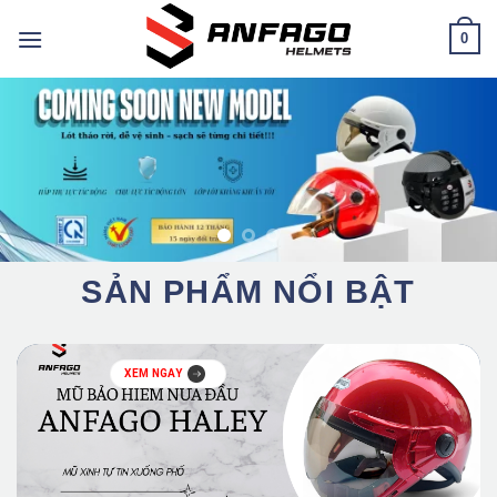
Chuyển
0
đến
nội
dung
SẢN PHẨM NỔI BẬT
XEM NGAY