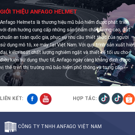
GIỚI THIỆU ANFAGO HELMET
Anfago Helmets là thương hiệu mũ bảo hiểm được phát triển
với định hướng cung cấp những sản phẩm chất lượng cao, đạt
chuẩn an toàn quốc gia, phục vụ nhu cầu thiết thực của người
sử dụng mô tô, xe máy tại Việt Nam. Với quy trình sản xuất hiện
đại, kiểm soát chất lượng nghiêm ngặt và thiết kế tối ưu cho
điều kiện sử dụng thực tế, Anfago ngày càng khẳng định được
vị thế trên thị trường mũ bảo hiểm phổ thông và trung cấp.
LIÊN KẾT:
HỢP TÁC:
CÔNG TY TNHH ANFAGO VIỆT NAM