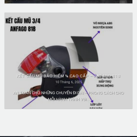
KẾT CẤU MŨ BẢO HIỂM ¾ CAO CẤP – ANFAGO 818
10 Tháng 6, 2025
AN TOÀN CHO NHỮNG CHUYẾN ĐI DÀI – PHONG CÁCH CHO
MỖI HÀNH TRÌNH Với...