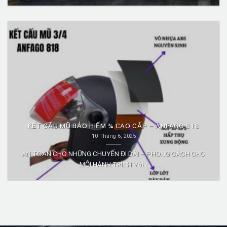
KẾT CẤU MŨ BẢO HIỂM ¾ CAO CẤP – ANFAGO 818
10 Tháng 6, 2025
AN TOÀN CHO NHỮNG CHUYẾN ĐI DÀI – PHONG CÁCH CHO
MỖI HÀNH TRÌNH Với...