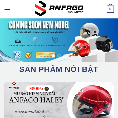
Chuyển
0
đến
nội
dung
SẢN PHẨM NỔI BẬT
XEM NGAY