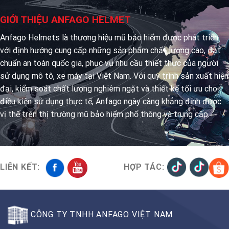
GIỚI THIỆU ANFAGO HELMET
Anfago Helmets là thương hiệu mũ bảo hiểm được phát triển
với định hướng cung cấp những sản phẩm chất lượng cao, đạt
chuẩn an toàn quốc gia, phục vụ nhu cầu thiết thực của người
sử dụng mô tô, xe máy tại Việt Nam. Với quy trình sản xuất hiện
đại, kiểm soát chất lượng nghiêm ngặt và thiết kế tối ưu cho
điều kiện sử dụng thực tế, Anfago ngày càng khẳng định được
vị thế trên thị trường mũ bảo hiểm phổ thông và trung cấp.
LIÊN KẾT:
HỢP TÁC:
CÔNG TY TNHH ANFAGO VIỆT NAM