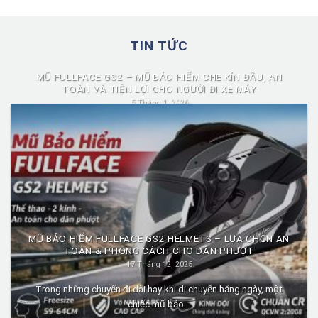
TIN TỨC
MŨ FULLFACE GS2 – MŨ BẢO HIỂM CHE KÍN ĐẦU, AN
TOÀN VÀ TIỆN LỢI CHO NGƯỜI ĐI XE MÁY
5 Tháng 1, 2026
Mũ fullface GS2 là dòng mũ bảo hiểm fullface được nhiều người
lựa chọn nhờ...
MŨ BẢO HIỂM FULLFACE GS2 HELMETS – LỰA CHỌN AN
TOÀN & PHONG CÁCH CHO DÂN PHƯỢT
17 Tháng 12, 2025
Trong những chuyến đi dài hay khi di chuyển hằng ngày, một
chiếc mũ bảo...