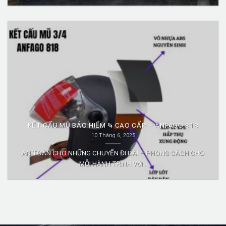
KẾT CẤU MŨ BẢO HIỂM ¾ CAO CẤP – ANFAGO 818
10 Tháng 6, 2025
AN TOÀN CHO NHỮNG CHUYẾN ĐI DÀI – PHONG CÁCH CHO
MỖI HÀNH TRÌNH Với...