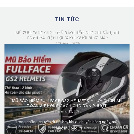
TIN TỨC
MŨ FULLFACE GS2 – MŨ BẢO HIỂM CHE KÍN ĐẦU, AN
TOÀN VÀ TIỆN LỢI CHO NGƯỜI ĐI XE MÁY
5 Tháng 1, 2026
Mũ fullface GS2 là dòng mũ bảo hiểm fullface được nhiều người
lựa chọn nhờ...
MŨ BẢO HIỂM FULLFACE GS2 HELMETS – LỰA CHỌN AN
TOÀN & PHONG CÁCH CHO DÂN PHƯỢT
17 Tháng 12, 2025
Trong những chuyến đi dài hay khi di chuyển hằng ngày, một
chiếc mũ bảo...