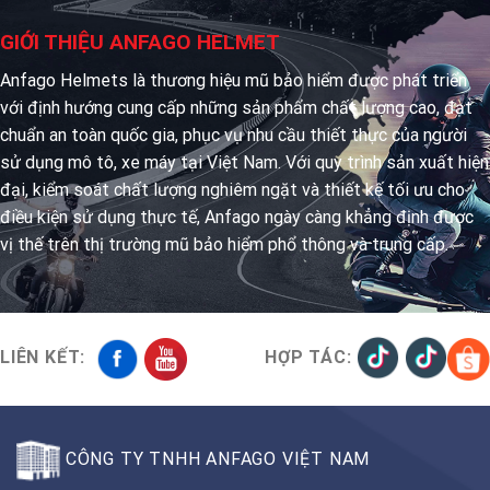
GIỚI THIỆU ANFAGO HELMET
Anfago Helmets là thương hiệu mũ bảo hiểm được phát triển
với định hướng cung cấp những sản phẩm chất lượng cao, đạt
chuẩn an toàn quốc gia, phục vụ nhu cầu thiết thực của người
sử dụng mô tô, xe máy tại Việt Nam. Với quy trình sản xuất hiện
đại, kiểm soát chất lượng nghiêm ngặt và thiết kế tối ưu cho
điều kiện sử dụng thực tế, Anfago ngày càng khẳng định được
vị thế trên thị trường mũ bảo hiểm phổ thông và trung cấp.
LIÊN KẾT:
HỢP TÁC:
CÔNG TY TNHH ANFAGO VIỆT NAM