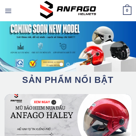
Chuyển
0
đến
nội
dung
SẢN PHẨM NỔI BẬT
XEM NGAY