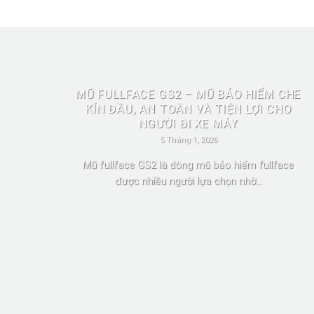
MŨ FULLFACE GS2 – MŨ BẢO HIỂM CHE
KÍN ĐẦU, AN TOÀN VÀ TIỆN LỢI CHO
NGƯỜI ĐI XE MÁY
5 Tháng 1, 2026
Mũ fullface GS2 là dòng mũ bảo hiểm fullface
được nhiều người lựa chọn nhờ...