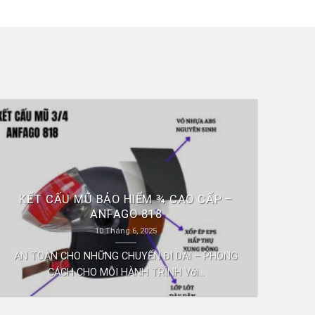
KẾT CẤU MŨ BẢO HIỂM ¾ CAO CẤP –
ANFAGO 818
10 Tháng 6, 2025
AN TOÀN CHO NHỮNG CHUYẾN ĐI DÀI – PHONG
CÁCH CHO MỖI HÀNH TRÌNH Với...