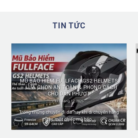
TIN TỨC
MŨ BẢO HIỂM FULLFACE GS2 HELMETS
– LỰA CHỌN AN TOÀN & PHONG CÁCH
CHO DÂN PHƯỢT
17 Tháng 12, 2025
Trong những chuyến đi dài hay khi di chuyển hằng
ngày, một chiếc mũ bảo...