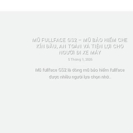
MŨ FULLFACE GS2 – MŨ BẢO HIỂM CHE
KÍN ĐẦU, AN TOÀN VÀ TIỆN LỢI CHO
NGƯỜI ĐI XE MÁY
5 Tháng 1, 2026
Mũ fullface GS2 là dòng mũ bảo hiểm fullface
được nhiều người lựa chọn nhờ...