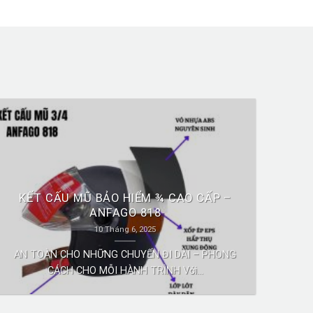
KẾT CẤU MŨ BẢO HIỂM ¾ CAO CẤP –
ANFAGO 818
10 Tháng 6, 2025
AN TOÀN CHO NHỮNG CHUYẾN ĐI DÀI – PHONG
CÁCH CHO MỖI HÀNH TRÌNH Với...