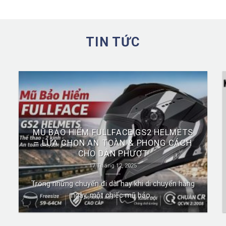
TIN TỨC
MŨ BẢO HIỂM FULLFACE GS2 HELMETS
– LỰA CHỌN AN TOÀN & PHONG CÁCH
CHO DÂN PHƯỢT
17 Tháng 12, 2025
Trong những chuyến đi dài hay khi di chuyển hằng
ngày, một chiếc mũ bảo...