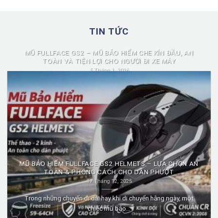
TIN TỨC
MŨ FULLFACE GS2 – MŨ BẢO HIỂM CHE KÍN ĐẦU, AN
TOÀN VÀ TIỆN LỢI CHO NGƯỜI ĐI XE MÁY
5 Tháng 1, 2026
Mũ fullface GS2 là dòng mũ bảo hiểm fullface được nhiều người
lựa chọn nhờ...
MŨ BẢO HIỂM FULLFACE GS2 HELMETS – LỰA CHỌN AN
TOÀN & PHONG CÁCH CHO DÂN PHƯỢT
17 Tháng 12, 2025
Trong những chuyến đi dài hay khi di chuyển hằng ngày, một
chiếc mũ bảo...