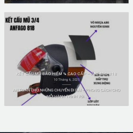
KẾT CẤU MŨ BẢO HIỂM ¾ CAO CẤP – ANFAGO 818
10 Tháng 6, 2025
AN TOÀN CHO NHỮNG CHUYẾN ĐI DÀI – PHONG CÁCH CHO
MỖI HÀNH TRÌNH Với...