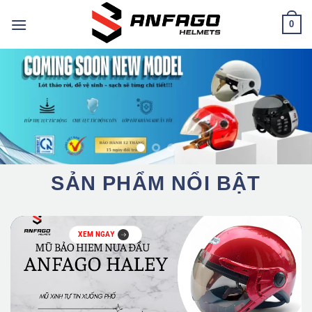
Chuyển
0
đến
nội
dung
SẢN PHẨM NỔI BẬT
XEM NGAY