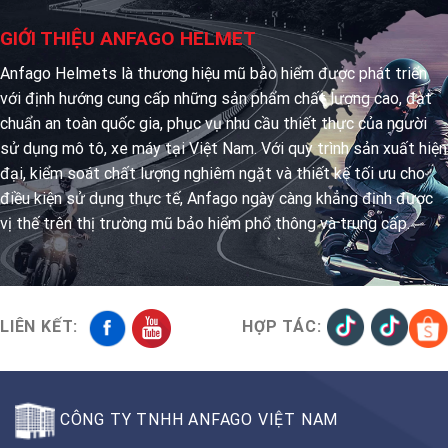
GIỚI THIỆU ANFAGO HELMET
Anfago Helmets là thương hiệu mũ bảo hiểm được phát triển
với định hướng cung cấp những sản phẩm chất lượng cao, đạt
chuẩn an toàn quốc gia, phục vụ nhu cầu thiết thực của người
sử dụng mô tô, xe máy tại Việt Nam. Với quy trình sản xuất hiện
đại, kiểm soát chất lượng nghiêm ngặt và thiết kế tối ưu cho
điều kiện sử dụng thực tế, Anfago ngày càng khẳng định được
vị thế trên thị trường mũ bảo hiểm phổ thông và trung cấp.
LIÊN KẾT:
HỢP TÁC:
CÔNG TY TNHH ANFAGO VIỆT NAM