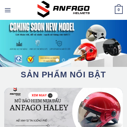
Chuyển
0
đến
nội
dung
SẢN PHẨM NỔI BẬT
XEM NGAY