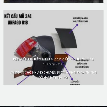
KẾT CẤU MŨ BẢO HIỂM ¾ CAO CẤP – ANFAGO 818
10 Tháng 6, 2025
AN TOÀN CHO NHỮNG CHUYẾN ĐI DÀI – PHONG CÁCH CHO
MỖI HÀNH TRÌNH Với...