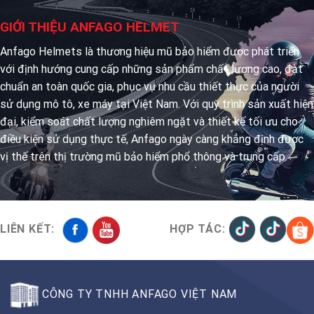
GIỚI THIỆU ANFAGO HELMET
Anfago Helmets là thương hiệu mũ bảo hiểm được phát triển
với định hướng cung cấp những sản phẩm chất lượng cao, đạt
chuẩn an toàn quốc gia, phục vụ nhu cầu thiết thực của người
sử dụng mô tô, xe máy tại Việt Nam. Với quy trình sản xuất hiện
đại, kiểm soát chất lượng nghiêm ngặt và thiết kế tối ưu cho
điều kiện sử dụng thực tế, Anfago ngày càng khẳng định được
vị thế trên thị trường mũ bảo hiểm phổ thông và trung cấp.
LIÊN KẾT:
HỢP TÁC:
CÔNG TY TNHH ANFAGO VIỆT NAM