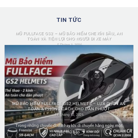
TIN TỨC
MŨ FULLFACE GS2 – MŨ BẢO HIỂM CHE KÍN ĐẦU, AN
TOÀN VÀ TIỆN LỢI CHO NGƯỜI ĐI XE MÁY
5 Tháng 1, 2026
Mũ fullface GS2 là dòng mũ bảo hiểm fullface được nhiều người
lựa chọn nhờ...
MŨ BẢO HIỂM FULLFACE GS2 HELMETS – LỰA CHỌN AN
TOÀN & PHONG CÁCH CHO DÂN PHƯỢT
17 Tháng 12, 2025
Trong những chuyến đi dài hay khi di chuyển hằng ngày, một
chiếc mũ bảo...