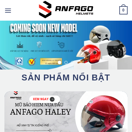
Chuyển
0
đến
nội
dung
SẢN PHẨM NỔI BẬT
XEM NGAY