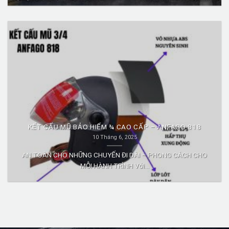
KẾT CẤU MŨ BẢO HIỂM ¾ CAO CẤP – ANFAGO 818
10 Tháng 6, 2025
AN TOÀN CHO NHỮNG CHUYẾN ĐI DÀI – PHONG CÁCH CHO
MỖI HÀNH TRÌNH Với...