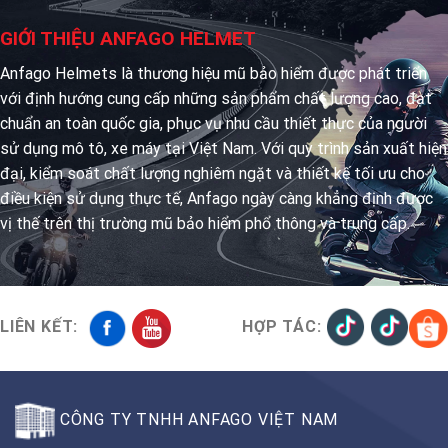
GIỚI THIỆU ANFAGO HELMET
Anfago Helmets là thương hiệu mũ bảo hiểm được phát triển
với định hướng cung cấp những sản phẩm chất lượng cao, đạt
chuẩn an toàn quốc gia, phục vụ nhu cầu thiết thực của người
sử dụng mô tô, xe máy tại Việt Nam. Với quy trình sản xuất hiện
đại, kiểm soát chất lượng nghiêm ngặt và thiết kế tối ưu cho
điều kiện sử dụng thực tế, Anfago ngày càng khẳng định được
vị thế trên thị trường mũ bảo hiểm phổ thông và trung cấp.
LIÊN KẾT:
HỢP TÁC:
CÔNG TY TNHH ANFAGO VIỆT NAM