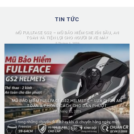
TIN TỨC
MŨ FULLFACE GS2 – MŨ BẢO HIỂM CHE KÍN ĐẦU, AN
TOÀN VÀ TIỆN LỢI CHO NGƯỜI ĐI XE MÁY
5 Tháng 1, 2026
Mũ fullface GS2 là dòng mũ bảo hiểm fullface được nhiều người
lựa chọn nhờ...
MŨ BẢO HIỂM FULLFACE GS2 HELMETS – LỰA CHỌN AN
TOÀN & PHONG CÁCH CHO DÂN PHƯỢT
17 Tháng 12, 2025
Trong những chuyến đi dài hay khi di chuyển hằng ngày, một
chiếc mũ bảo...