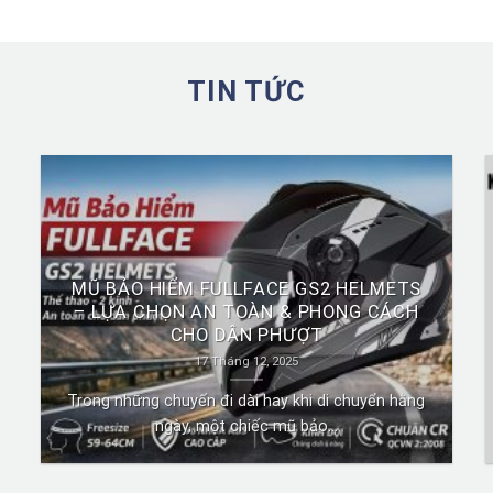
TIN TỨC
MŨ BẢO HIỂM FULLFACE GS2 HELMETS
– LỰA CHỌN AN TOÀN & PHONG CÁCH
CHO DÂN PHƯỢT
17 Tháng 12, 2025
Trong những chuyến đi dài hay khi di chuyển hằng
ngày, một chiếc mũ bảo...