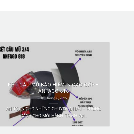
KẾT CẤU MŨ BẢO HIỂM ¾ CAO CẤP –
ANFAGO 818
10 Tháng 6, 2025
AN TOÀN CHO NHỮNG CHUYẾN ĐI DÀI – PHONG
CÁCH CHO MỖI HÀNH TRÌNH Với...