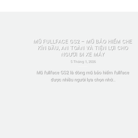
MŨ FULLFACE GS2 – MŨ BẢO HIỂM CHE
KÍN ĐẦU, AN TOÀN VÀ TIỆN LỢI CHO
NGƯỜI ĐI XE MÁY
5 Tháng 1, 2026
Mũ fullface GS2 là dòng mũ bảo hiểm fullface
được nhiều người lựa chọn nhờ...