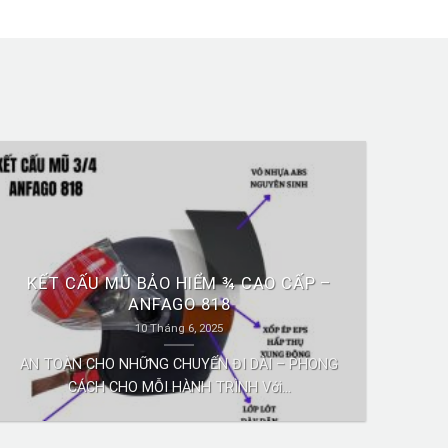
KẾT CẤU MŨ BẢO HIỂM ¾ CAO CẤP –
ANFAGO 818
10 Tháng 6, 2025
AN TOÀN CHO NHỮNG CHUYẾN ĐI DÀI – PHONG
CÁCH CHO MỖI HÀNH TRÌNH Với...