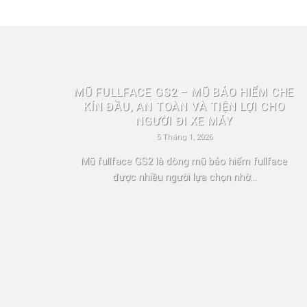
MŨ FULLFACE GS2 – MŨ BẢO HIỂM CHE
KÍN ĐẦU, AN TOÀN VÀ TIỆN LỢI CHO
NGƯỜI ĐI XE MÁY
5 Tháng 1, 2026
Mũ fullface GS2 là dòng mũ bảo hiểm fullface
được nhiều người lựa chọn nhờ...