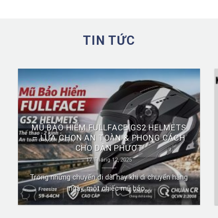
TIN TỨC
MŨ BẢO HIỂM FULLFACE GS2 HELMETS
– LỰA CHỌN AN TOÀN & PHONG CÁCH
CHO DÂN PHƯỢT
17 Tháng 12, 2025
Trong những chuyến đi dài hay khi di chuyển hằng
ngày, một chiếc mũ bảo...