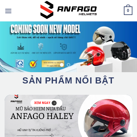
Chuyển
0
đến
nội
dung
SẢN PHẨM NỔI BẬT
XEM NGAY