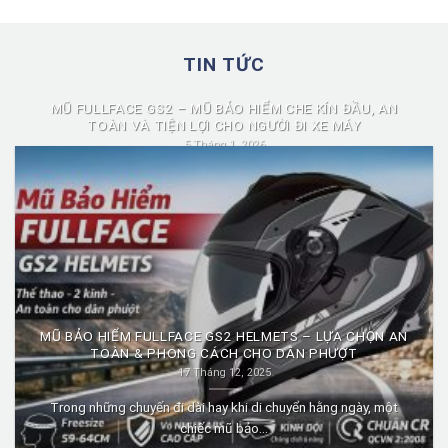
TIN TỨC
MŨ FULLFACE GS2 – MŨ BẢO HIỂM CHE KÍN ĐẦU, AN
TOÀN VÀ TIỆN LỢI CHO NGƯỜI ĐI XE MÁY
5 Tháng 1, 2026
Mũ fullface GS2 là dòng mũ bảo hiểm fullface được nhiều người
lựa chọn nhờ...
MŨ BẢO HIỂM FULLFACE GS2 HELMETS – LỰA CHỌN AN
TOÀN & PHONG CÁCH CHO DÂN PHƯỢT
17 Tháng 12, 2025
Trong những chuyến đi dài hay khi di chuyển hằng ngày, một
chiếc mũ bảo...