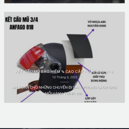
KẾT CẤU MŨ BẢO HIỂM ¾ CAO CẤP – ANFAGO 818
10 Tháng 6, 2025
AN TOÀN CHO NHỮNG CHUYẾN ĐI DÀI – PHONG CÁCH CHO
MỖI HÀNH TRÌNH Với...