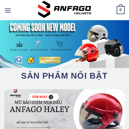
Chuyển
0
đến
nội
dung
SẢN PHẨM NỔI BẬT
XEM NGAY