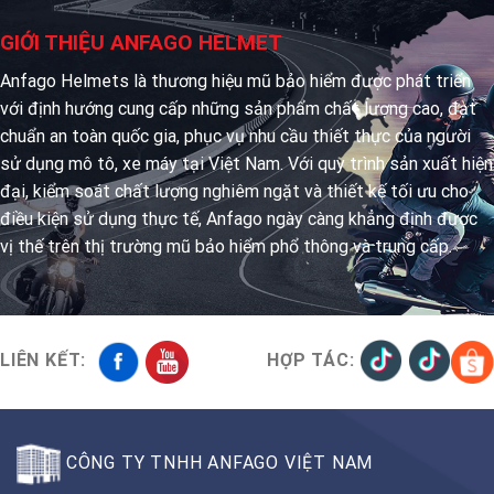
GIỚI THIỆU ANFAGO HELMET
Anfago Helmets là thương hiệu mũ bảo hiểm được phát triển
với định hướng cung cấp những sản phẩm chất lượng cao, đạt
chuẩn an toàn quốc gia, phục vụ nhu cầu thiết thực của người
sử dụng mô tô, xe máy tại Việt Nam. Với quy trình sản xuất hiện
đại, kiểm soát chất lượng nghiêm ngặt và thiết kế tối ưu cho
điều kiện sử dụng thực tế, Anfago ngày càng khẳng định được
vị thế trên thị trường mũ bảo hiểm phổ thông và trung cấp.
LIÊN KẾT:
HỢP TÁC:
CÔNG TY TNHH ANFAGO VIỆT NAM