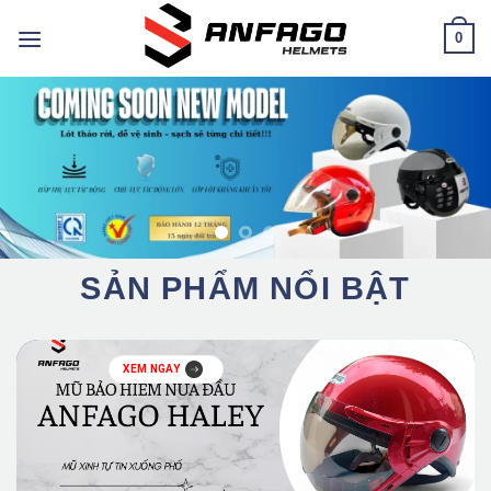
Chuyển
0
đến
nội
dung
SẢN PHẨM NỔI BẬT
XEM NGAY