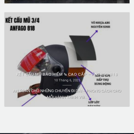
KẾT CẤU MŨ BẢO HIỂM ¾ CAO CẤP – ANFAGO 818
10 Tháng 6, 2025
AN TOÀN CHO NHỮNG CHUYẾN ĐI DÀI – PHONG CÁCH CHO
MỖI HÀNH TRÌNH Với...