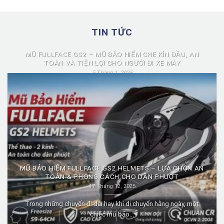
TIN TỨC
MŨ FULLFACE GS2 – MŨ BẢO HIỂM CHE KÍN ĐẦU, AN
TOÀN VÀ TIỆN LỢI CHO NGƯỜI ĐI XE MÁY
5 Tháng 1, 2026
Mũ fullface GS2 là dòng mũ bảo hiểm fullface được nhiều người
lựa chọn nhờ...
MŨ BẢO HIỂM FULLFACE GS2 HELMETS – LỰA CHỌN AN
TOÀN & PHONG CÁCH CHO DÂN PHƯỢT
17 Tháng 12, 2025
Trong những chuyến đi dài hay khi di chuyển hằng ngày, một
chiếc mũ bảo...