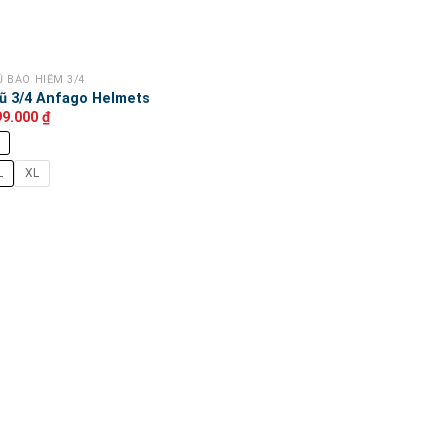
 BẢO HIỂM 3/4
ũ 3/4 Anfago Helmets
99.000
₫
L
XL