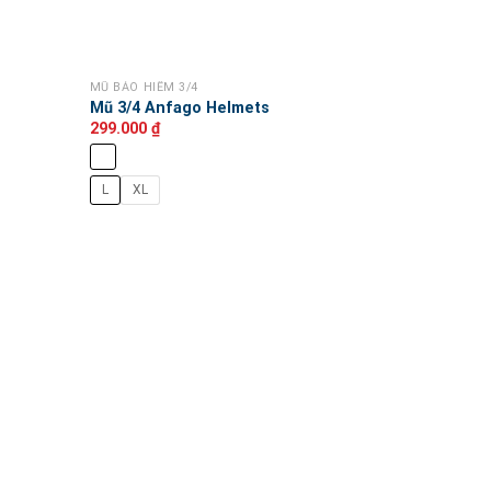
MŨ BẢO HIỂM 3/4
Mũ 3/4 Anfago Helmets
299.000
₫
L
XL