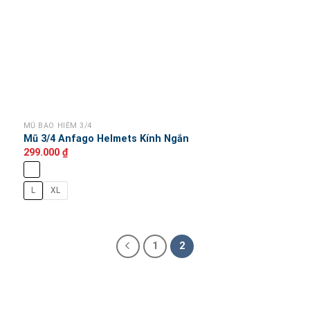
MŨ BẢO HIỂM 3/4
Mũ 3/4 Anfago Helmets Kính Ngắn
299.000
₫
L
XL
1
2