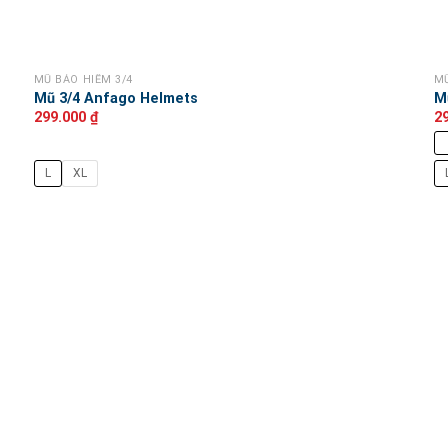
MŨ BẢO HIỂM 3/4
MŨ
Mũ 3/4 Anfago Helmets
M
299.000
₫
2
L
XL