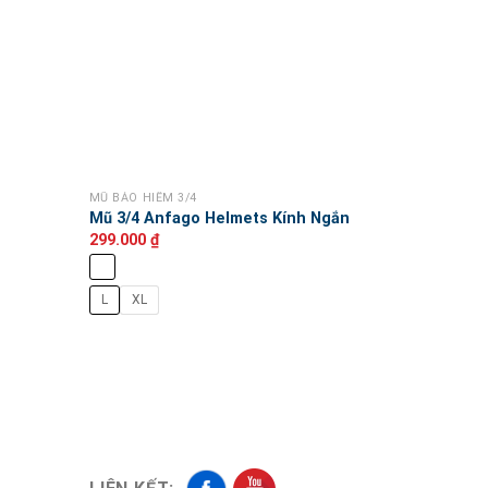
MŨ BẢO HIỂM 3/4
Mũ 3/4 Anfago Helmets Kính Ngắn
299.000
₫
L
XL