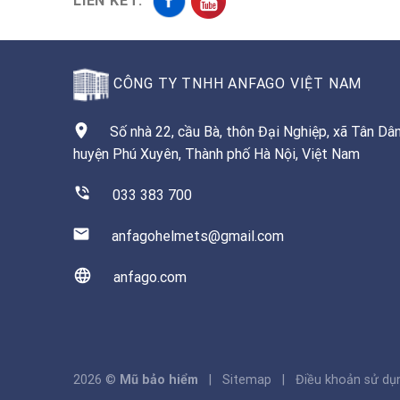
LIÊN KẾT:
CÔNG TY TNHH ANFAGO VIỆT NAM
Số nhà 22, cầu Bà, thôn Đại Nghiệp, xã Tân Dân
huyện Phú Xuyên, Thành phố Hà Nội, Việt Nam
033 383 700
anfagohelmets@gmail.com
anfago.com
2026 ©
Mũ bảo hiểm
| Sitemap | Điều khoản sử dụn