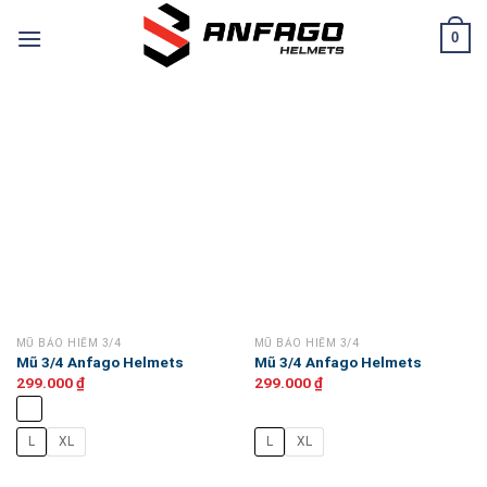
Chuyển
0
đến
nội
dung
MŨ BẢO HIỂM 3/4
MŨ BẢO HIỂM 3/4
Mũ 3/4 Anfago Helmets
Mũ 3/4 Anfago Helmets
299.000
₫
299.000
₫
L
XL
L
XL