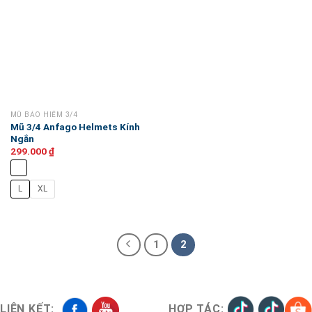
MŨ BẢO HIỂM 3/4
Mũ 3/4 Anfago Helmets Kính
Ngắn
299.000
₫
L
XL
1
2
LIÊN KẾT:
HỢP TÁC: